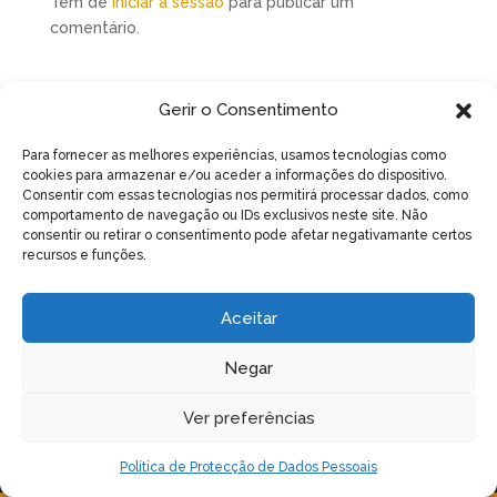
Tem de
iniciar a sessão
para publicar um
comentário.
Gerir o Consentimento
Para fornecer as melhores experiências, usamos tecnologias como
Artigos recentes
cookies para armazenar e/ou aceder a informações do dispositivo.
Consentir com essas tecnologias nos permitirá processar dados, como
No Verão, garanta água às suas colmeias
comportamento de navegação ou IDs exclusivos neste site. Não
consentir ou retirar o consentimento pode afetar negativamante certos
Assembleia Geral Ordinária e Eleitoral – 17 de Maio
recursos e funções.
de 2026 – 15h
Curso de Criação de Rainhas
Aceitar
Magusto Natalício 2024
Negar
Varroa, Vespa velutina e Nutrição apícola – Acção de
divulgação
Ver preferências
Política de Protecção de Dados Pessoais