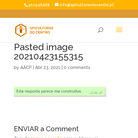
911946466
info@apicultoresdocentro.pt
Pasted image
20210423155315
by
AACP
|
Abr 23, 2021
|
0 comments
ENVIAR a Comment