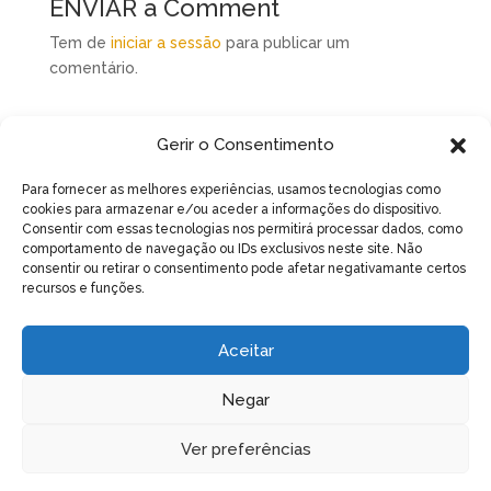
ENVIAR a Comment
Tem de
iniciar a sessão
para publicar um
comentário.
Gerir o Consentimento
Para fornecer as melhores experiências, usamos tecnologias como
cookies para armazenar e/ou aceder a informações do dispositivo.
Artigos recentes
Consentir com essas tecnologias nos permitirá processar dados, como
No Verão, garanta água às suas colmeias
comportamento de navegação ou IDs exclusivos neste site. Não
consentir ou retirar o consentimento pode afetar negativamante certos
Assembleia Geral Ordinária e Eleitoral – 17 de Maio
recursos e funções.
de 2026 – 15h
Curso de Criação de Rainhas
Aceitar
Magusto Natalício 2024
Negar
Varroa, Vespa velutina e Nutrição apícola – Acção de
divulgação
Ver preferências