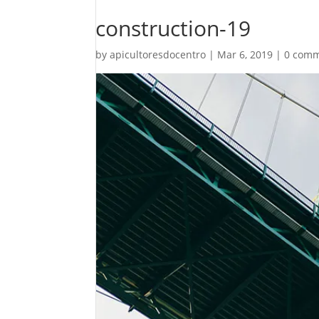
construction-19
by
apicultoresdocentro
|
Mar 6, 2019
|
0 com