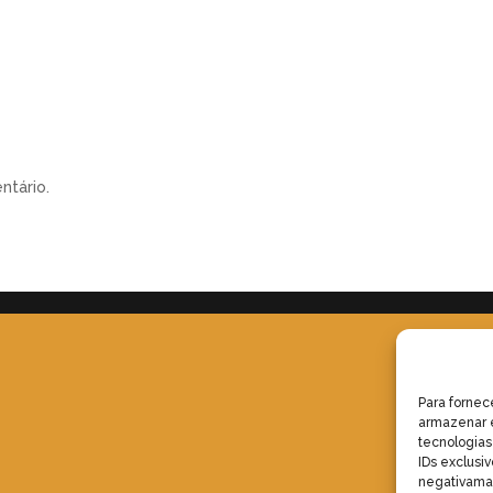
ntário.
Para fornec
armazenar e
tecnologia
IDs exclusiv
negativaman