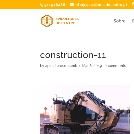
911946466
info@apicultoresdocentro.pt
Sobre
construction-11
by
apicultoresdocentro
|
Mar 6, 2019
|
0 comments