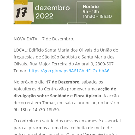
NOVA DATA: 17 de Dezembro.
LOCAL: Edifício Santa Maria dos Olivais da União de
freguesias de São João Baptista e Santa Maria dos
Olivais. Rua Major Ferreira do Amaral 9, 2300-507
Tomar.
https://goo.gl/maps/iA61GhjdFcCxfbhA6
No próximo dia
17
de Dezembro
, sábado, os
Apicultores do Centro vão promover uma
acção de
divulgação sobre Sanidade e Flora Apícola
. A acção
decorrerá em Tomar, em sala a anunciar, no horário
9h-13h e 14h30-18h30.
O controlo da saúde dos nossos enxames é essencial
para aspirarmos a uma boa colheita de mel e de
outros produtos apícolas. O ácaro
Varroa destructor