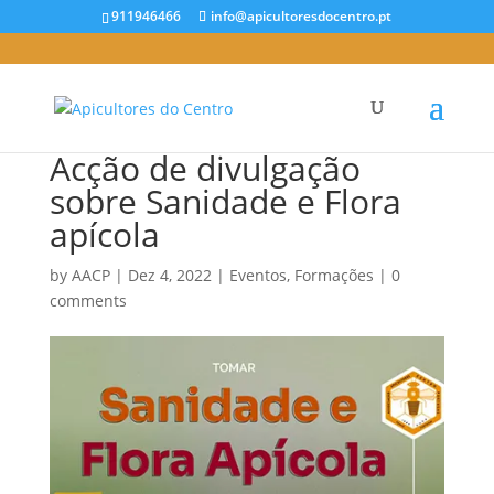
911946466
info@apicultoresdocentro.pt
Acção de divulgação
sobre Sanidade e Flora
apícola
by
AACP
|
Dez 4, 2022
|
Eventos
,
Formações
|
0
comments