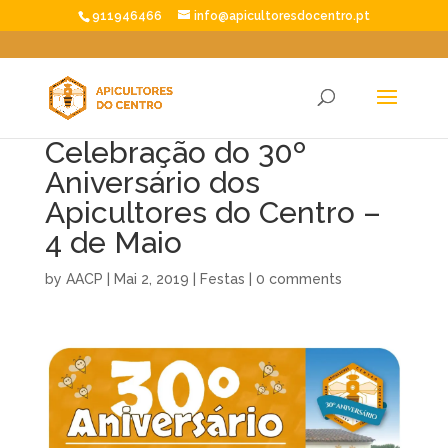
911946466
info@apicultoresdocentro.pt
Celebração do 30º
Aniversário dos
Apicultores do Centro –
4 de Maio
by
AACP
|
Mai 2, 2019
|
Festas
|
0 comments