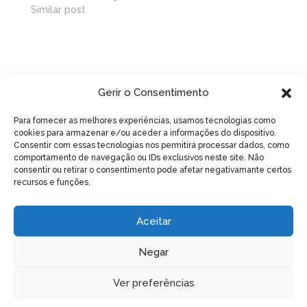
Similar post
Gerir o Consentimento
Para fornecer as melhores experiências, usamos tecnologias como
Artigos recentes
cookies para armazenar e/ou aceder a informações do dispositivo.
Consentir com essas tecnologias nos permitirá processar dados, como
No Verão, garanta água às suas colmeias
comportamento de navegação ou IDs exclusivos neste site. Não
consentir ou retirar o consentimento pode afetar negativamante certos
Assembleia Geral Ordinária e Eleitoral – 17 de Maio
recursos e funções.
de 2026 – 15h
Curso de Criação de Rainhas
Aceitar
Magusto Natalício 2024
Negar
Varroa, Vespa velutina e Nutrição apícola – Acção de
divulgação
Ver preferências