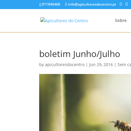
911946466
info@apicultoresdocentro.pt
Sobre
boletim Junho/Julho
by
apicultoresdocentro
|
Jun 29, 2016
|
Sem ca