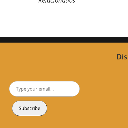
Dis
Type
your
email…
Subscribe