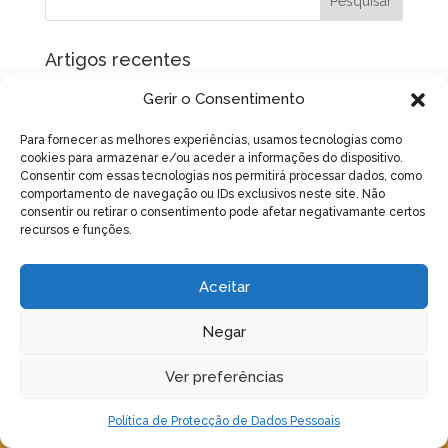
Artigos recentes
No Verão, garanta água às suas colmeias
Gerir o Consentimento
Assembleia Geral Ordinária e Eleitoral – 17 de Maio
Para fornecer as melhores experiências, usamos tecnologias como
de 2026 – 15h
cookies para armazenar e/ou aceder a informações do dispositivo.
Curso de Criação de Rainhas
Consentir com essas tecnologias nos permitirá processar dados, como
comportamento de navegação ou IDs exclusivos neste site. Não
Magusto Natalício 2024
consentir ou retirar o consentimento pode afetar negativamante certos
recursos e funções.
Varroa, Vespa velutina e Nutrição apícola – Acção de
divulgação
Aceitar
Negar
Ver preferências
Política de Protecção de Dados Pessoais