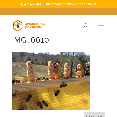
911946466
info@apicultoresdocentro.pt
IMG_6610