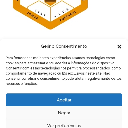
Gerir o Consentimento
Para fornecer as melhores experiências, usamos tecnologias como
cookies para armazenar e/ou aceder a informações do dispositivo.
Artigos recentes
Consentir com essas tecnologias nos permitirá processar dados, como
No Verão, garanta água às suas colmeias
comportamento de navegação ou IDs exclusivos neste site. Não
consentir ou retirar o consentimento pode afetar negativamante certos
Assembleia Geral Ordinária e Eleitoral – 17 de Maio
recursos e funções.
de 2026 – 15h
Curso de Criação de Rainhas
Aceitar
Magusto Natalício 2024
Negar
Varroa, Vespa velutina e Nutrição apícola – Acção de
divulgação
Ver preferências