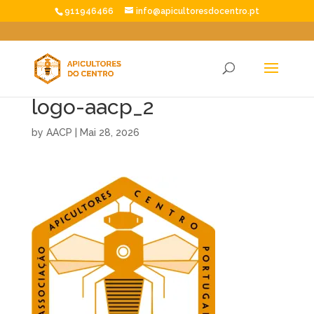
911946466
info@apicultoresdocentro.pt
logo-aacp_2
by
AACP
|
Mai 28, 2026