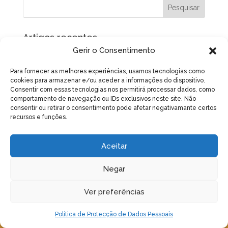
Artigos recentes
Gerir o Consentimento
No Verão, garanta água às suas colmeias
Assembleia Geral Ordinária e Eleitoral – 17 de Maio
Para fornecer as melhores experiências, usamos tecnologias como
de 2026 – 15h
cookies para armazenar e/ou aceder a informações do dispositivo.
Consentir com essas tecnologias nos permitirá processar dados, como
Curso de Criação de Rainhas
comportamento de navegação ou IDs exclusivos neste site. Não
consentir ou retirar o consentimento pode afetar negativamante certos
Magusto Natalício 2024
recursos e funções.
Varroa, Vespa velutina e Nutrição apícola – Acção de
divulgação
Aceitar
Negar
Ver preferências
Política de Protecção de Dados Pessoais