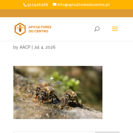
911946466
info@apicultoresdocentro.pt
by
AACP
|
Jul 4, 2026